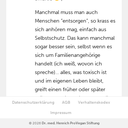
Manchmal muss man auch
Menschen “entsorgen”, so krass es
sich anhören mag, einfach aus
Selbstschutz. Das kann manchmal
sogar besser sein, selbst wenn es
sich um Familienangehörige
handelt (ich weiß, wovon ich
spreche)… alles, was toxisch ist
und im eigenen Leben bleibt,
greift einen früher oder später
selbst so stark an, dass man selbst
Datenschutzerklärung
AGB
Verhaltenskodex
auch dran verreckt… (meistens ist
Impressum
es ja so eine Art “Verrecken”, wenn
man zu tief drin hängt…)
© 2026
Dr. med. Henrich ProVegan Stiftung