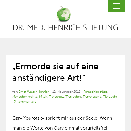
„Ermorde sie auf eine
anständigere Art!“
von
Ernst Walter Henrich
|
12. November 2019
|
Fernsehbeiträge
,
Menschenrechte
,
Milch
,
Tierschutz/Tierrechte
,
Tierversuche
,
Tierzucht
|
3 Kommentare
Gary Yourofsky spricht mir aus der Seele. Wenn
man die Worte von Gary einmal vorurteilsfrei