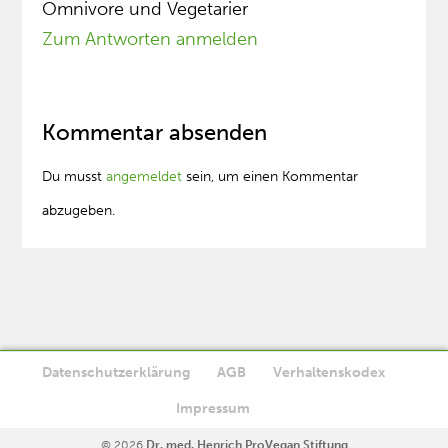
Omnivore und Vegetarier
Zum Antworten anmelden
Kommentar absenden
Du musst
angemeldet
sein, um einen Kommentar
abzugeben.
Datenschutzerklärung
AGB
Verhaltenskodex
Diese Website verwendet Cookies. Wenn Sie die Website weiter
Impressum
Ok
nutzen, stimmen Sie der Verwendung von Cookies zu.
© 2026
Dr. med. Henrich ProVegan Stiftung