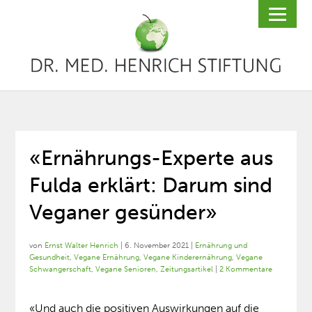
«Ernährungs-Experte aus
Fulda erklärt: Darum sind
Veganer gesünder»
von
Ernst Walter Henrich
|
6. November 2021
|
Ernährung und
Gesundheit
,
Vegane Ernährung
,
Vegane Kinderernährung
,
Vegane
Schwangerschaft
,
Vegane Senioren
,
Zeitungsartikel
|
2 Kommentare
«Und auch die positiven Auswirkungen auf die