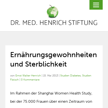
Ernährungsgewohnheiten
und Sterblichkeit
von
Ernst Walter Henrich
|
15. Mai 2013
|
Studien Diabetes
,
Studien
Fleisch
|
0 Kommentare
Im Rahmen der Shanghai Women Health Study,
bei der 75.000 Frauen über einen Zeitraum von