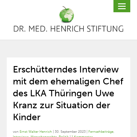
Erschütterndes Interview
mit dem ehemaligen Chef
des LKA Thüringen Uwe
Kranz zur Situation der
Kinder
von
Ernst Walter Henrich
|
30. September 2023
|
Fernsehbeiträge
,
Interviews
,
Menschenrechte
,
Politik
|
1 Kommentar