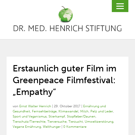
Erstaunlich guter Film im
Greenpeace Filmfestival:
„Empathy“
von
Ernst Walter Henrich
|
29. Oktober 2017
|
Ernährung und
Gesundheit
,
Fernsehbeiträge
,
Klimawandel
,
Milch
,
Pelz und Leder
,
Sport und Veganismus
,
Stierkampf
,
Stopfleber/Daunen
,
Tierschutz/Tierrechte
,
Tierversuche
,
Tierzucht
,
Umweltzerstörung
,
Vegane Ernährung
,
Welthunger
|
0 Kommentare