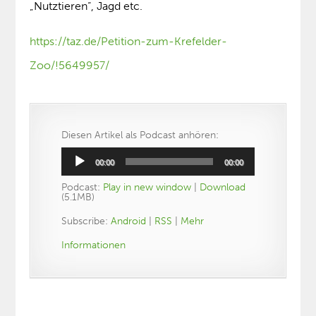
„Nutztieren“, Jagd etc.
https://taz.de/Petition-zum-Krefelder-
Zoo/!5649957/
Diesen Artikel als Podcast anhören:
Audio-
00:00
00:00
Player
Podcast:
Play in new window
|
Download
(5.1MB)
Subscribe:
Android
|
RSS
|
Mehr
Informationen