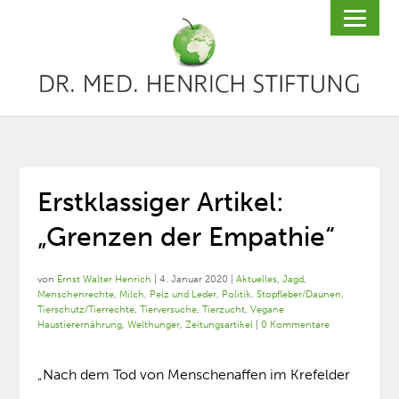
Erstklassiger Artikel:
„Grenzen der Empathie“
von
Ernst Walter Henrich
|
4. Januar 2020
|
Aktuelles
,
Jagd
,
Menschenrechte
,
Milch
,
Pelz und Leder
,
Politik
,
Stopfleber/Daunen
,
Tierschutz/Tierrechte
,
Tierversuche
,
Tierzucht
,
Vegane
Haustierernährung
,
Welthunger
,
Zeitungsartikel
|
0 Kommentare
„Nach dem Tod von Menschenaffen im Krefelder