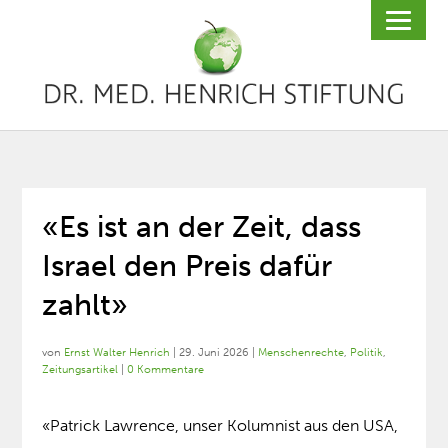
«Es ist an der Zeit, dass
Israel den Preis dafür
zahlt»
von
Ernst Walter Henrich
|
29. Juni 2026
|
Menschenrechte
,
Politik
,
Zeitungsartikel
|
0 Kommentare
«Patrick Lawrence, unser Kolumnist aus den USA,