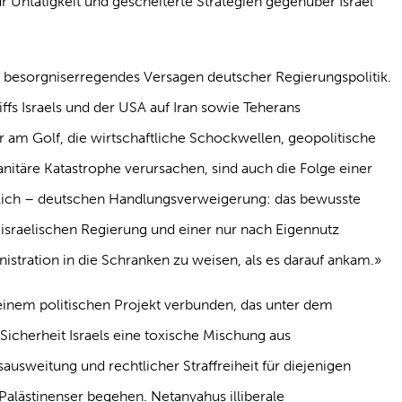
r Untätigkeit und gescheiterte Strategien gegenüber Israel
fst besorgniserregendes Versagen deutscher Regierungspolitik.
fs Israels und der USA auf Iran sowie Teherans
m Golf, die wirtschaftliche Schockwellen, geopolitische
anitäre Katastrophe verursachen, sind auch die Folge einer
tlich – deutschen Handlungsverweigerung: das bewusste
 israelischen Regierung und einer nur nach Eigennutz
tration in die Schranken zu weisen, als es darauf ankam.»
 einem politischen Projekt verbunden, das unter dem
icherheit Israels eine toxische Mischung aus
ausweitung und rechtlicher Straffreiheit für diejenigen
 Palästinenser begehen. Netanyahus illiberale