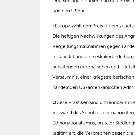
Deutschland – zahlen nun den Preis fü
und den USA.»
«Europa zahlt den Preis für ein zutie
Die heftigen Nachwirkungen des Angrif
Vergeltungsmaßnahmen gegen Länder a
Instabilität und eine eskalierende hum
anhaltenden europäischen und – letz
Versäumnis, einer kriegstreiberischen
handelnden US-amerikanischen Adminis
«Diese Praktiken sind untrennbar mit
Vorwand des Schutzes der nationalen S
Ethnonationalismus, brutaler Siedlungs
legitimiert, die Verbrechen gegen die