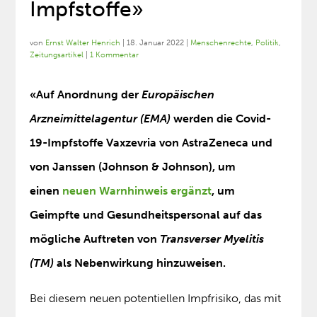
Impfstoffe»
von
Ernst Walter Henrich
|
18. Januar 2022
|
Menschenrechte
,
Politik
,
Zeitungsartikel
|
1 Kommentar
«Auf Anordnung der
Europäischen
Arzneimittelagentur (EMA)
werden die Covid-
19-Impfstoffe Vaxzevria von AstraZeneca und
von Janssen (Johnson & Johnson), um
einen
neuen Warnhinweis ergänzt
, um
Geimpfte und Gesundheitspersonal auf das
mögliche Auftreten von
Transverser Myelitis
(TM)
als Nebenwirkung hinzuweisen.
Bei diesem neuen potentiellen Impfrisiko, das mit