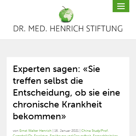
Experten sagen: «Sie
treffen selbst die
Entscheidung, ob sie eine
chronische Krankheit
bekommen»
von
Ernst Walter Henrich
|
16. Januar 2021
|
China Study/Prof.
Campbell/Dr. Esselstyn
,
Ernährung und Gesundheit
,
Fernsehbeiträge
,