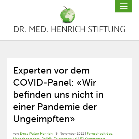
Experten vor dem
COVID-Panel: «Wir
befinden uns nicht in
einer Pandemie der
Ungeimpften»
von
Ernst Walter Henrich
|
9. November 2021
|
Fernsehbeiträge
,
Menschenrechte
,
Politik
,
Zeitungsartikel
|
52 Kommentare