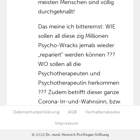
meisten Menschen sind völlig
durchgeknallt!
Das meine ich bitterernst: WIE
sollen all diese zig Millionen
Psycho-Wracks jemals wieder
„repariert” werden können ???
WO sollen all die
Psychotherapeuten und
Psychotherapeutin herkommen
??? Zudem betrifft dieser ganze
Corona-Irr-und-Wahnsinn, bzw.
die durch die verbrecherischen
Datenschutzerklärung
AGB
Verhaltenskodex
Protagonisten in Politik und
Impressum
Pharmaindustrie betriebene
© 2026
Dr. med. Henrich ProVegan Stiftung
widerwärtige Indoktrination, wenn