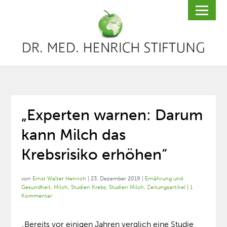
„Experten warnen: Darum
kann Milch das
Krebsrisiko erhöhen“
von
Ernst Walter Henrich
|
23. Dezember 2019
|
Ernährung und
Gesundheit
,
Milch
,
Studien Krebs
,
Studien Milch
,
Zeitungsartikel
|
1
Kommentar
„Bereits vor einigen Jahren verglich eine Studie