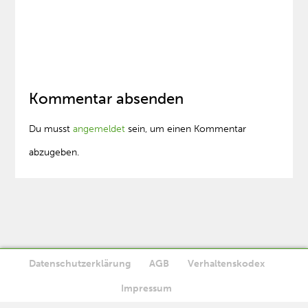
Kommentar absenden
Du musst
angemeldet
sein, um einen Kommentar
abzugeben.
Datenschutzerklärung
AGB
Verhaltenskodex
Diese Website verwendet Cookies. Wenn Sie die Website weiter
Impressum
Ok
nutzen, stimmen Sie der Verwendung von Cookies zu.