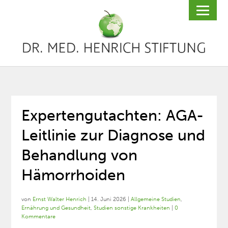
Expertengutachten: AGA-
Leitlinie zur Diagnose und
Behandlung von
Hämorrhoiden
von
Ernst Walter Henrich
|
14. Juni 2026
|
Allgemeine Studien
,
Ernährung und Gesundheit
,
Studien sonstige Krankheiten
|
0
Kommentare