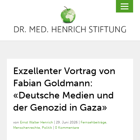
Exzellenter Vortrag von
Fabian Goldmann:
«Deutsche Medien und
der Genozid in Gaza»
von
Ernst Walter Henrich
|
29. Juni 2026
|
Fernsehbeiträge
,
Menschenrechte
,
Politik
|
0 Kommentare