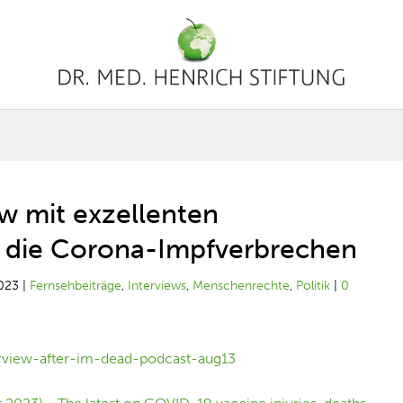
ew mit exzellenten
r die Corona-Impfverbrechen
023
|
Fernsehbeiträge
,
Interviews
,
Menschenrechte
,
Politik
|
0
erview-after-im-dead-podcast-aug13