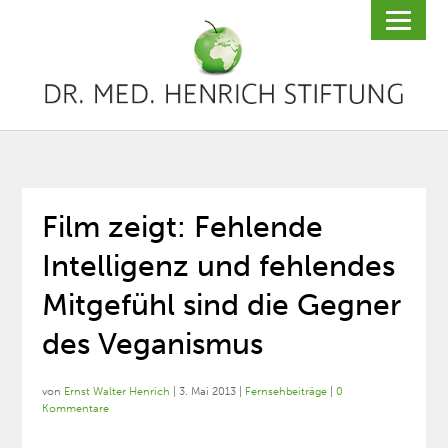
Film zeigt: Fehlende
Intelligenz und fehlendes
Mitgefühl sind die Gegner
des Veganismus
von
Ernst Walter Henrich
|
3. Mai 2013
|
Fernsehbeiträge
|
0
Kommentare