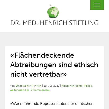
«Flächendeckende
Abtreibungen sind ethisch
nicht vertretbar»
von
Ernst Walter Henrich
|
29. Juli 2022
|
Menschenrechte
,
Politik
,
Zeitungsartikel
|
0 Kommentare
«Wenn führende Repräsentanten der deutschen