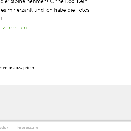
sagierkabine nehmen! Ohne Box. Kein
 es mir erzählt und ich habe die Fotos
!
n anmelden
mentar abzugeben.
odex
Impressum