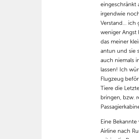
eingeschränkt 
irgendwie noch
Verstand… ich g
weniger Angst h
das meiner kle
antun und sie 
auch niemals 
lassen! Ich wür
Flugzeug beför
Tiere die Letzt
bringen, bzw. r
Passagierkabin
Eine Bekannte v
Airline nach Ru