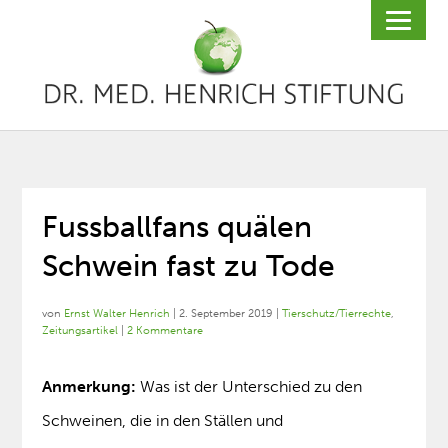
Fussballfans quälen
Schwein fast zu Tode
von
Ernst Walter Henrich
|
2. September 2019
|
Tierschutz/Tierrechte
,
Zeitungsartikel
|
2 Kommentare
Anmerkung:
Was ist der Unterschied zu den
Schweinen, die in den Ställen und