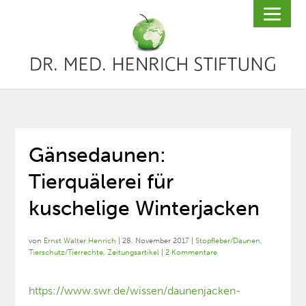
Gänsedaunen:
Tierquälerei für
kuschelige Winterjacken
von
Ernst Walter Henrich
|
28. November 2017
|
Stopfleber/Daunen
,
Tierschutz/Tierrechte
,
Zeitungsartikel
|
2 Kommentare
https://www.swr.de/wissen/daunenjacken-