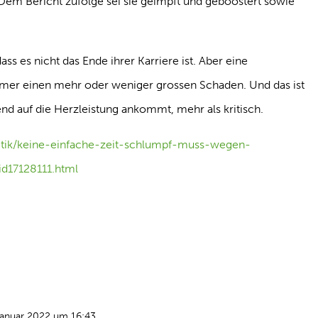
m Bericht zufolge sei sie geimpft und geboostert sowie
ass es nicht das Ende ihrer Karriere ist. Aber eine
mer einen mehr oder weniger grossen Schaden. Und das ist
nd auf die Herzleistung ankommt, mehr als kritisch.
hletik/keine-einfache-zeit-schlumpf-muss-wegen-
d17128111.html
Januar 2022 um 16:43