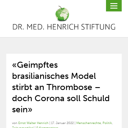
«Geimpftes
brasilianisches Model
stirbt an Thrombose –
doch Corona soll Schuld
sein»
von
Ernst Walter Henrich
|
17. Januar 2022
|
Menschenrechte
,
Politik
,
Zeitungsartikel
|
0 Kommentare