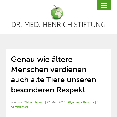
Genau wie ältere
Menschen verdienen
auch alte Tiere unseren
besonderen Respekt
von
Ernst Walter Henrich
|
22. März 2013
|
Allgemeine Berichte
|
0
Kommentare