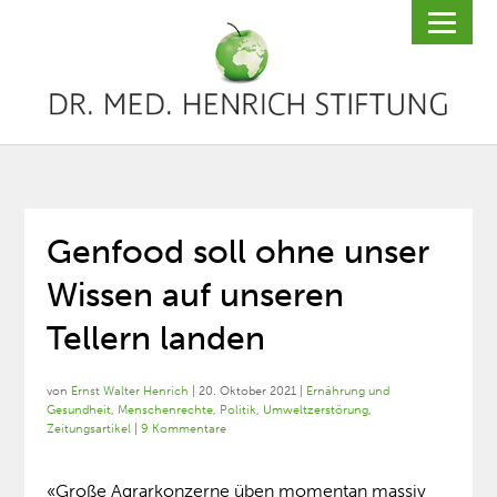
Genfood soll ohne unser
Wissen auf unseren
Tellern landen
von
Ernst Walter Henrich
|
20. Oktober 2021
|
Ernährung und
Gesundheit
,
Menschenrechte
,
Politik
,
Umweltzerstörung
,
Zeitungsartikel
|
9 Kommentare
«Große Agrarkonzerne üben momentan massiv