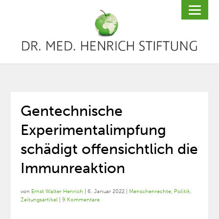
Gentechnische
Experimentalimpfung
schädigt offensichtlich die
Immunreaktion
von
Ernst Walter Henrich
|
6. Januar 2022
|
Menschenrechte
,
Politik
,
Zeitungsartikel
|
9 Kommentare