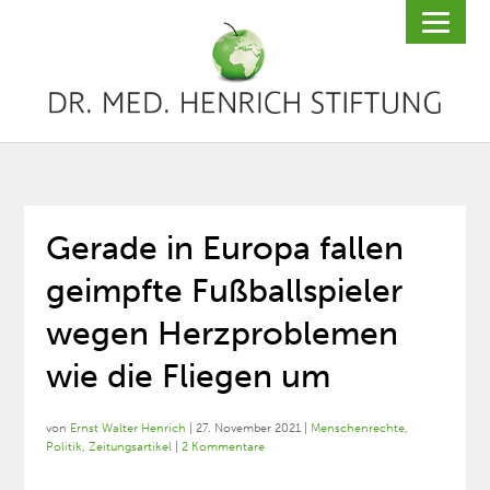
Gerade in Europa fallen
geimpfte Fußballspieler
wegen Herzproblemen
wie die Fliegen um
von
Ernst Walter Henrich
|
27. November 2021
|
Menschenrechte
,
Politik
,
Zeitungsartikel
|
2 Kommentare