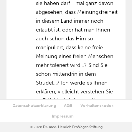
sie haben darf… mal ganz davon
abgesehen, dass Meinungsfreiheit
in diesem Land immer noch
erlaubt ist, oder hat man Ihnen
auch schon das Hirn so
manipuliert, dass keine freie
Meinung eines freien Menschen
mehr toleriert wird…? Sind Sie
schon mittendrin in dem
Strudel…? Ich werde es Ihnen
erklären, vielleicht verstehen Sie
es DANN… (wird etwas länger,
Datenschutzerklärung
AGB
Verhaltenskodex
extra für Sie aufbereitet)
Impressum
Das chinesische biologische Labor
© 2026
Dr. med. Henrich ProVegan Stiftung