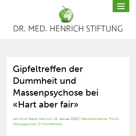
Gipfeltreffen der
Dummheit und
Massenpsychose bei
«Hart aber fair»
von
Ernst Walter Henrich
|
11. Januar 2022
|
Menschenrechte
,
Politik
,
Zeitungsartikel
|
0 Kommentare