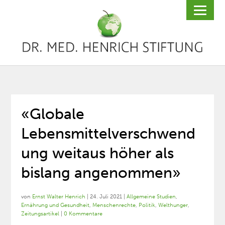
«Globale
Lebensmittelverschwend
ung weitaus höher als
bislang angenommen»
von
Ernst Walter Henrich
|
24. Juli 2021
|
Allgemeine Studien
,
Ernährung und Gesundheit
,
Menschenrechte
,
Politik
,
Welthunger
,
Zeitungsartikel
|
0 Kommentare