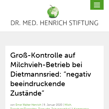
Groß-Kontrolle auf
Milchvieh-Betrieb bei
Dietmannsried: “negativ
beeindruckende
Zustände”
von
Ernst Walter Henrich
|
9. Januar 2020
|
Milch
,
Tierschutz/Tierrechte
,
Tierzucht
,
Zeitungsartikel
|
1 Kommentar