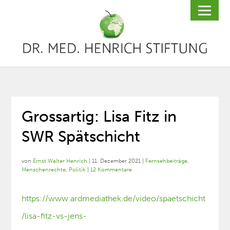
Grossartig: Lisa Fitz in
SWR Spätschicht
von
Ernst Walter Henrich
|
11. Dezember 2021
|
Fernsehbeiträge
,
Menschenrechte
,
Politik
|
12 Kommentare
https://www.ardmediathek.de/video/spaetschicht
/lisa-fitz-vs-jens-