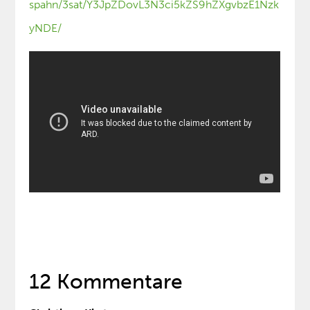
spahn/3sat/Y3JpZDovL3N3ci5kZS9hZXgvbzE1Nzk
yNDE/
12 Kommentare