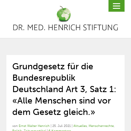
Grundgesetz für die
Bundesrepublik
Deutschland Art 3, Satz 1:
«Alle Menschen sind vor
dem Gesetz gleich.»
von
Ernst Walter Henrich
|
25. Juli 2021
|
Aktuelles
,
Menschenrechte
,
Politik
,
Zeitungsartikel
|
6 Kommentare