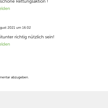
r schöne Rettungsaktion !
elden
ugust 2021 um 16:02
nter richtig nützlich sein!
elden
mentar abzugeben.