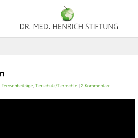
on
|
Fernsehbeiträge
,
Tierschutz/Tierrechte
|
2 Kommentare