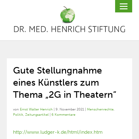
Gute Stellungnahme
eines Künstlers zum
Thema „2G in Theatern“
von
Ernst Walter Henrich
|
9. November 2021
|
Menschenrechte
,
Politik
,
Zeitungsartikel
|
6 Kommentare
http://www.ludger-k.de/html/index.htm