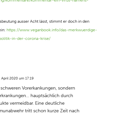
nung/kommentare/kommentar-ein-virus-namens-
beutung ausser Acht lässt, stimmt er doch in den
ein:
https://www.veganbook.info/das-merkwuerdige-
olitik-in-der-corona-krise/
 April 2020 um 17:19
it schweren Vorerkankungen, sondern
krankungen… hauptsächlich durch
dukte vermeidbar. Eine deutliche
munabwehr tritt schon kurze Zeit nach