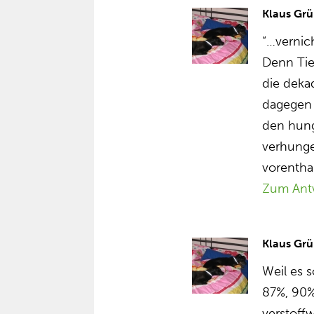
Klaus Grü
“…vernic
Denn Tie
die deka
dagegen 
den hun
verhung
vorentha
Zum Ant
Klaus Grü
Weil es 
87%, 90%
verstoff