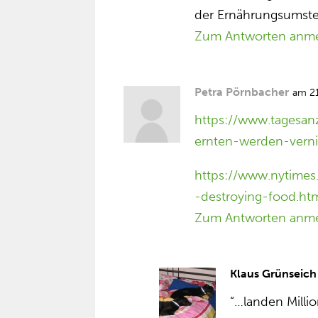
der Ernährungsumstel
Zum Antworten anm
Petra Pörnbacher
am 21
https://www.tagesa
ernten-werden-vern
https://www.nytimes
-destroying-food.ht
Zum Antworten anm
Klaus Grünseich
“…landen Milli