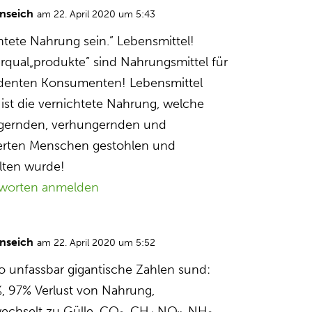
nseich
am 22. April 2020 um 5:43
htete Nahrung sein.” Lebensmittel!
rqual„produkte” sind Nahrungsmittel für
denten Konsumenten! Lebensmittel
ist die vernichtete Nahrung, welche
gernden, verhungernden und
erten Menschen gestohlen und
lten wurde!
worten anmelden
nseich
am 22. April 2020 um 5:52
so unfassbar gigantische Zahlen sund:
, 97% Verlust von Nahrung,
wechselt zu Gülle, CO₂, CH₄ NOₓ, NH₃,