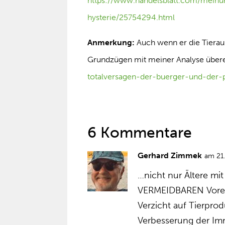
https://www.handelsblatt.com/mei
hysterie/25754294.html
Anmerkung:
Auch wenn er die Tieraus
Grundzügen mit meiner Analyse über
totalversagen-der-buerger-und-der-p
6 Kommentare
Gerhard Zimmek
am 21.
…nicht nur Ältere m
VERMEIDBAREN Vorer
Verzicht auf Tierpro
Verbesserung der Im