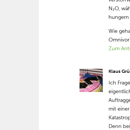
N₂O, wäh
hungern 
Wie geha
Omnivor*
Zum Ant
Klaus Grü
Ich Frag
eigentlic
Auftragg
mit eine
Katastro
Denn bei