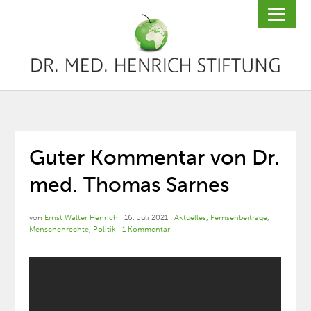
Guter Kommentar von Dr.
med. Thomas Sarnes
von
Ernst Walter Henrich
|
16. Juli 2021
|
Aktuelles
,
Fernsehbeiträge
,
Menschenrechte
,
Politik
|
1 Kommentar