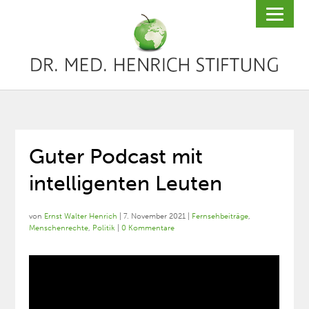
Guter Podcast mit
intelligenten Leuten
von
Ernst Walter Henrich
|
7. November 2021
|
Fernsehbeiträge
,
Menschenrechte
,
Politik
|
0 Kommentare