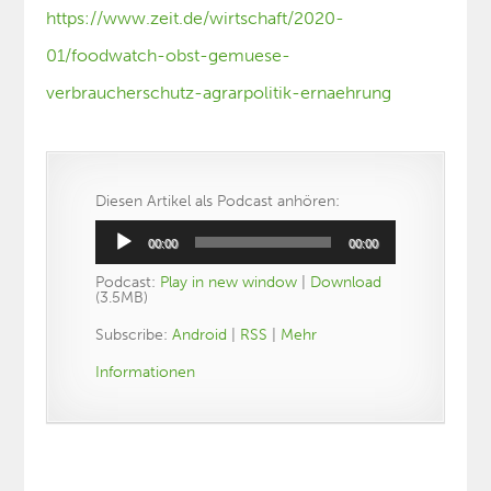
https://www.zeit.de/wirtschaft/2020-
01/foodwatch-obst-gemuese-
verbraucherschutz-agrarpolitik-ernaehrung
Diesen Artikel als Podcast anhören:
Audio-
00:00
00:00
Player
Podcast:
Play in new window
|
Download
(3.5MB)
Subscribe:
Android
|
RSS
|
Mehr
Informationen