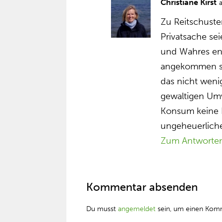
Christiane Kirst
Zu Reitschuste
Privatsache sei
und Wahres ent
angekommen sei
das nicht weni
gewaltigen Um
Konsum keine P
ungeheuerlich
Zum Antworte
Kommentar absenden
Du musst
angemeldet
sein, um einen Kom