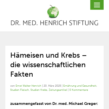
Hämeisen und Krebs –
die wissenschaftlichen
Fakten
von
Ernst Walter Henrich
|
20. März 2025
|
Ernährung und Gesundheit
,
Studien Fleisch
,
Studien Krebs
,
Zeitungsartikel
|
0 Kommentare
zusammengefasst von Dr. med. Michael Greger: