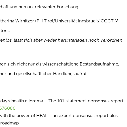
chaft und human-relevanter Forschung.
 Katharina Wirnitzer (PH Tirol/Universität Innsbruck/ CCCTIM,
etont:
tenlos, lässt sich aber weder herunterladen noch verordnen
en sich nicht nur als wissenschaftliche Bestandsaufnahme,
her und gesellschaftlicher Handlungsaufruf.
oday’s health dilemma – The 101-statement consensus report
.1676080
with the power of HEAL – an expert consensus report plus
r roadmap