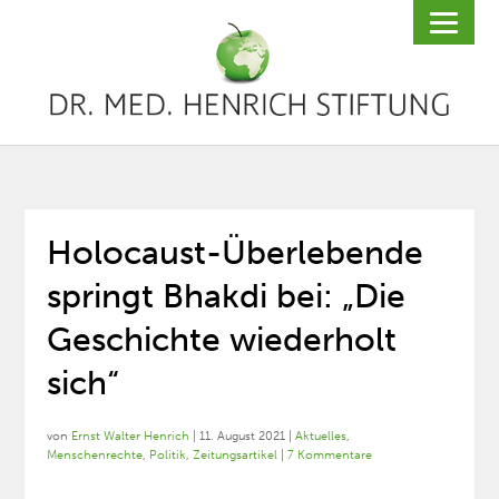
Holocaust-Überlebende
springt Bhakdi bei: „Die
Geschichte wiederholt
sich“
von
Ernst Walter Henrich
|
11. August 2021
|
Aktuelles
,
Menschenrechte
,
Politik
,
Zeitungsartikel
|
7 Kommentare