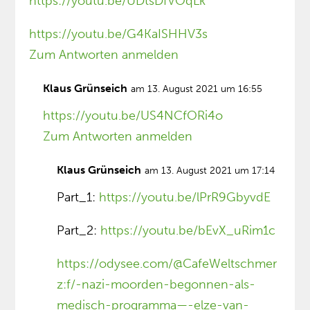
https://youtu.be/UDtsDfVOqLk
https://youtu.be/G4KaISHHV3s
Zum Antworten anmelden
Klaus Grünseich
am 13. August 2021 um 16:55
https://youtu.be/US4NCfORi4o
Zum Antworten anmelden
Klaus Grünseich
am 13. August 2021 um 17:14
Part_1:
https://youtu.be/lPrR9GbyvdE
Part_2:
https://youtu.be/bEvX_uRim1c
https://odysee.com/@CafeWeltschmer
z:f/-nazi-moorden-begonnen-als-
medisch-programma—-elze-van-