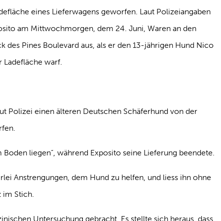
efläche eines Lieferwagens geworfen. Laut Polizeiangaben
posito am Mittwochmorgen, dem 24. Juni, Waren an den
 des Pines Boulevard aus, als er den 13-jährigen Hund Nico
 Ladefläche warf.
ut Polizei einen älteren Deutschen Schäferhund von der
rfen.
 Boden liegen“, während Exposito seine Lieferung beendete.
rlei Anstrengungen, dem Hund zu helfen, und liess ihn ohne
 im Stich.
nischen Untersuchung gebracht. Es stellte sich heraus, dass