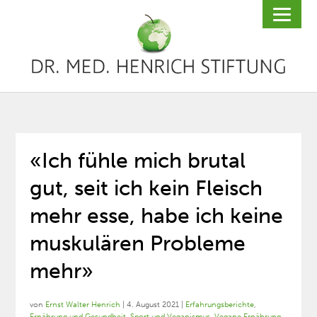
«Ich fühle mich brutal
gut, seit ich kein Fleisch
mehr esse, habe ich keine
muskulären Probleme
mehr»
von
Ernst Walter Henrich
|
4. August 2021
|
Erfahrungsberichte
,
Ernährung und Gesundheit
,
Sport und Veganismus
,
Vegane Ernährung
,