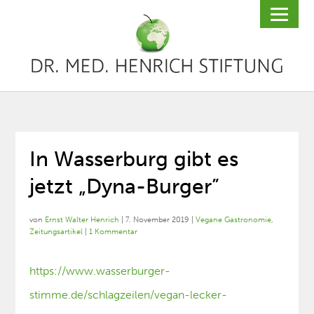
In Wasserburg gibt es
jetzt „Dyna-Burger”
von
Ernst Walter Henrich
|
7. November 2019
|
Vegane Gastronomie
,
Zeitungsartikel
|
1 Kommentar
https://www.wasserburger-
stimme.de/schlagzeilen/vegan-lecker-