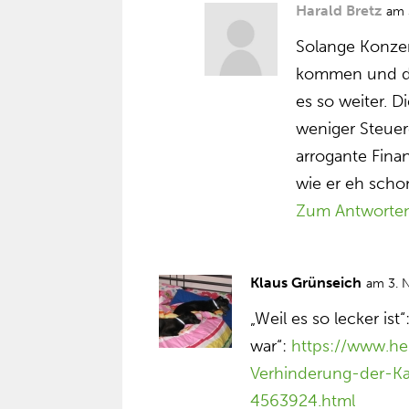
Harald Bretz
am 
Solange Konzer
kommen und die
es so weiter. 
weniger Steue
arrogante Fina
wie er eh scho
Zum Antworte
Klaus Grünseich
am 3. 
„Weil es so lecker ist“
war“:
https://www.he
Verhinderung-der-Ka
4563924.html