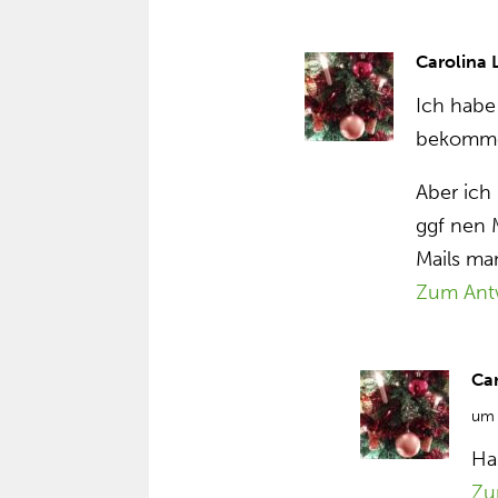
Carolina
Ich habe
bekomme
Aber ich
ggf nen 
Mails ma
Zum Ant
Ca
um 
Ha
Zu