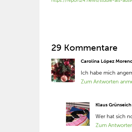
https://report24.news/studie-als-a
29 Kommentare
Carolina López Moren
Ich habe mich angem
Zum Antworten anm
Klaus Grünseich
Wer hat sich 
Zum Antworte