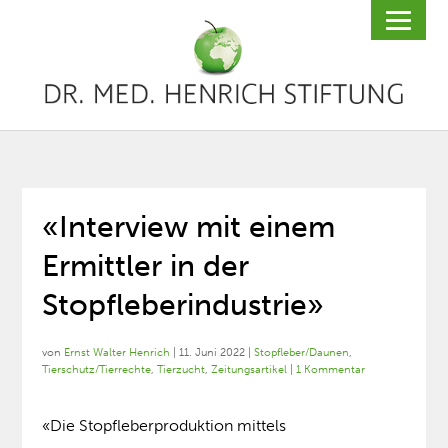
«Interview mit einem
Ermittler in der
Stopfleberindustrie»
von
Ernst Walter Henrich
|
11. Juni 2022
|
Stopfleber/Daunen
,
Tierschutz/Tierrechte
,
Tierzucht
,
Zeitungsartikel
|
1 Kommentar
«Die Stopfleberproduktion mittels