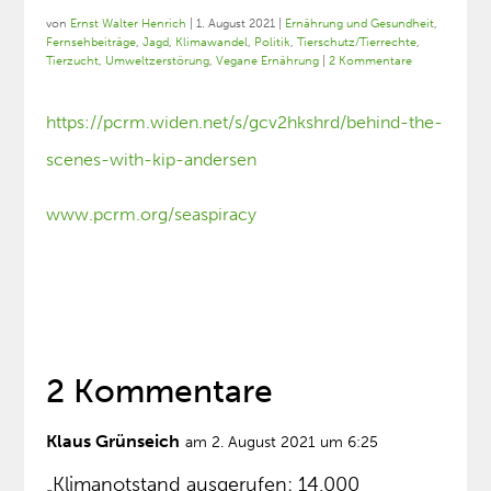
von
Ernst Walter Henrich
|
1. August 2021
|
Ernährung und Gesundheit
,
Fernsehbeiträge
,
Jagd
,
Klimawandel
,
Politik
,
Tierschutz/Tierrechte
,
Tierzucht
,
Umweltzerstörung
,
Vegane Ernährung
|
2 Kommentare
https://pcrm.widen.net/s/gcv2hkshrd/behind-the-
scenes-with-kip-andersen
www.pcrm.org/seaspiracy
2 Kommentare
Klaus Grünseich
am 2. August 2021 um 6:25
„Klimanotstand ausgerufen: 14.000